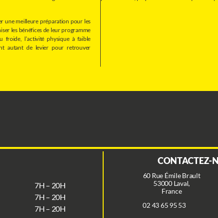
er une meilleure préparation pour les
miser les bénéfices de leur programme
 froide, l’activité physique à faible
nt autant de levier pour retrouver
CONTACTEZ-
60 Rue Émile Brault
53000 Laval,
7H – 20H
France
7H – 20H
02 43 65 95 53
7H – 20H