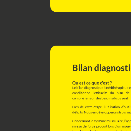
Notre démarche
Bilan diagnosti
Qu'est ce que c'est ?
Le bilan diagnostique kinésithérapique en 
conditionne l’efficacité du plan d
compréhension des besoins du patient.
Lors de cette étape, l’utilisation d’outi
déficits. Nous en développerons trois, mai
Concernant le système musculaire, l’app
niveau de force produit lors d’un mouv