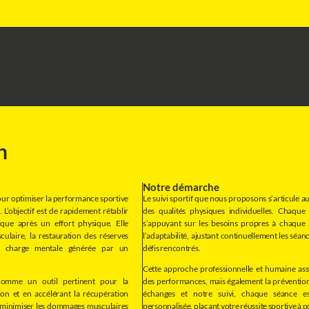
n
Notre démarche
pour optimiser la performance sportive
Le suivi sportif que nous proposons s’articule 
 L’objectif est de rapidement rétablir
des qualités physiques individuelles. Chaque
gique après un effort physique. Elle
s’appuyant sur les besoins propres à chaque
culaire, la restauration des réserves
l’adaptabilité, ajustant continuellement les séan
la charge mentale générée par un
défis rencontrés.
Cette approche professionnelle et humaine ass
comme un outil pertinent pour la
des performances, mais également la prévention
ion et en accélérant la récupération
échanges et notre suivi, chaque séance es
 minimiser les dommages musculaires
personnalisée, plaçant votre réussite sportive à 