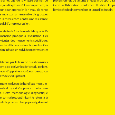
 paramétrage de la vitesse permet de
professionnels de la santé (médecin du sport, kiné
rce, ou d’explosivité. En complément, la
Cette collaboration renforcée fluidifie le 
eur pour apprécier le niveau de force
l’efficacité des interventions et la qualité du soin.
le mais par un ensemble de groupes
e la force créée contre une résistance
e suivi d’une progression.
s de tests fonctionnels tels que le K-
imension pratique à l’évaluation. Ces
à exécuter des mouvements spécifiques
insi les déficiences fonctionnelles. Ces
on initiale, en suivi de progression et
 obtenus par le biais de questionnaires
nt à objectiver les déficits du patient.
iveau d’appréhension/peur perçu, ou
ité de vie du patient.
ément le niveau de handicap musculo-
peute du sport s’appuie sur cette base
ent. Cette méthodologie diagnostique
rsonnalisée, optimisant le retour à la
s de la prise en charge joue également