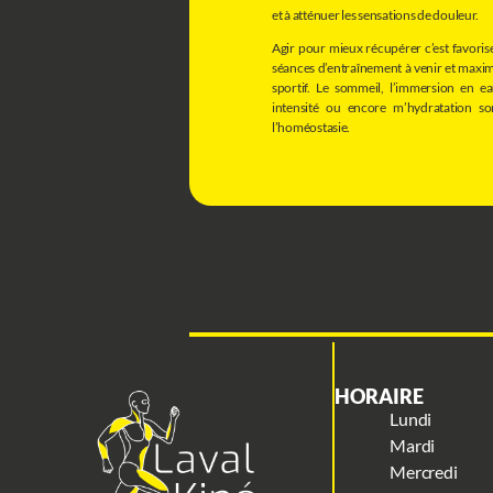
et à atténuer les sensations de douleur.
Agir pour mieux récupérer c’est favoris
séances d’entraînement à venir et maxi
sportif. Le sommeil, l’immersion en eau
intensité ou encore m’hydratation so
l’homéostasie.
HORAIRE
Lundi
Mardi
Mercredi