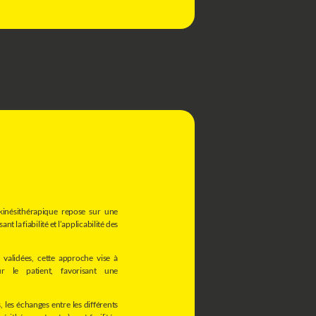
kinésithérapique repose sur une
 la fiabilité et l’applicabilité des
 validées, cette approche vise à
ur le patient, favorisant une
, les échanges entre les différents