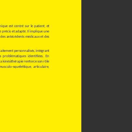
ique est centré sur le patient, et
 précis et adapté. Il implique une
, des antécédents médicaux et des
raitement personnalisés, intégrant
s problématiques identifiées. En
 la kinésithérapie renforce son rôle
sculo-squelettique, articulaire,