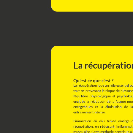
Notre démarche
La récupératio
Qu'est ce que c'est ?
La récupération joue un rôle essentiel 
tout en prévenant le risque de blessure.
l’équilibre physiologique et psycholo
englobe la réduction de la fatigue mus
énergétiques et la diminution de 
entrainement intense.
L’immersion en eau froide émerge 
récupération, en réduisant l’inflammat
musculaire. Cette méthode contribue à