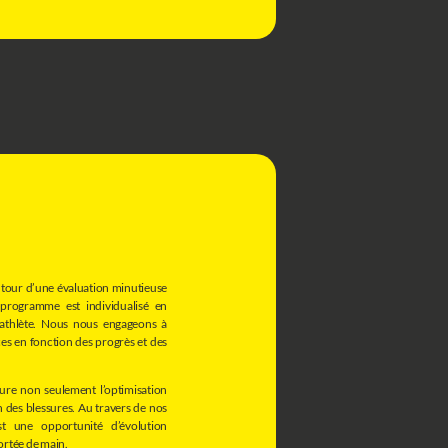
autour d’une évaluation minutieuse
 programme est individualisé en
 athlète. Nous nous engageons à
ces en fonction des progrès et des
ure non seulement l’optimisation
 des blessures. Au travers de nos
t une opportunité d’évolution
portée de main.