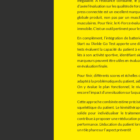
inégalable. A résistance constante, le
d’axée l’évaluation sur les qualités de fo
press connectée est un excellent marqu
globale produit, non pas par un musc
musculaires. Pour finir, le K-Force évalu
immobile. C’est un outil pertinent pour l
En complément, l’intégration de batterie
Start ou l’Ankle Go Test apporte une d
tests évaluent la capacité du patient 
liés à son activité sportive, identifiant a
marqueurs peuvent être utiles en évaluati
en évaluation finale.
Pour finir, différents scores et échelles
adapté à la problématique du patient, aide
On y évalue le plan fonctionnel, le n
encore l’impact d’une situation sur la qual
Cette approche combinée estime précis
squelettique du patient. Le kinésithéra
solide pour individualiser le traitem
contribue à proposer une rééducation pe
performance. L’éducation du patient lor
un rôle phare sur l’aspect préventif.