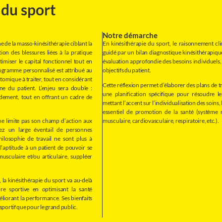
 du sport
Notre démarche
e de la masso-kinésithérapie ciblant la
En kinésithérapie du sport, le raisonnement clin
tion des blessures liées à la pratique
guidé par un bilan diagnostique kinésithérapique
timiser le capital fonctionnel tout en
évaluation approfondie des besoins individuels
rogramme personnalisé est attribué au
objectifs du patient.
tomique à traiter, tout en considérant
Cette réflexion permet d’élaborer des plans de t
ine du patient. L’enjeu sera double :
une planification spécifique pour résoudre le
idement, tout en offrant un cadre de
mettant l’accent sur l’individualisation des soins,
essentiel de promotion de la santé (système mu
ne limite pas son champ d’action aux
musculaire, cardiovasculaire, respiratoire, etc.).
hez un large éventail de personnes
hilosophie de travail ne sont plus à
l’aptitude à un patient de pouvoir se
sculaire et/ou articulaire, suppléer
, la kinésithérapie du sport va au-delà
ure sportive en optimisant la santé
éliorant la performance. Ses bienfaits
sportif que pour le grand public.