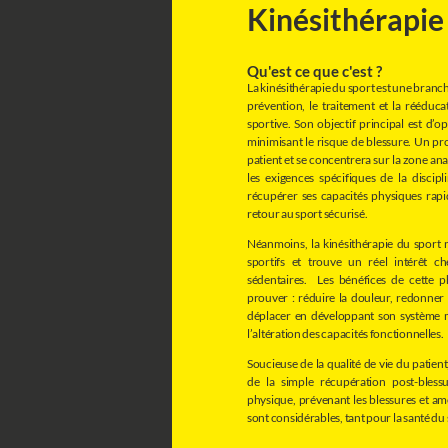
Kinésithérapie
Qu'est ce que c'est ?
La kinésithérapie du sport est une branch
prévention, le traitement et la rééduca
sportive. Son objectif principal est d’op
minimisant le risque de blessure. Un p
patient et se concentrera sur la zone ana
les exigences spécifiques de la discipl
récupérer ses capacités physiques rap
retour au sport sécurisé.
Néanmoins, la kinésithérapie du sport 
sportifs et trouve un réel intérêt c
sédentaires. Les bénéfices de cette p
prouver : réduire la douleur, redonner 
déplacer en développant son système mu
l’altération des capacités fonctionnelles.
Soucieuse de la qualité de vie du patient
de la simple récupération post-bless
physique, prévenant les blessures et am
sont considérables, tant pour la santé du 