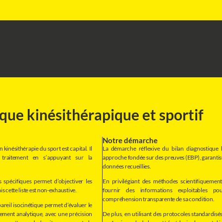
que kinésithérapique et sportif
Notre démarche
kinésithérapie du sport est capital. Il
La démarche réflexive du bilan diagnostique 
e traitement en s’appuyant sur la
approche fondée sur des preuves (EBP), garantissant
données recueillies.
ls spécifiques permet d’objectiver les
En privilégiant des méthodes scientifiquement
s cette liste est non-exhaustive.
fournir des informations exploitables po
compréhension transparente de sa condition.
areil isocinétique permet d’évaluer le
ement analytique, avec une précision
De plus, en utilisant des protocoles standardisés