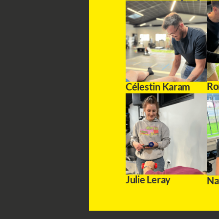
Ro
Célestin Karam
Julie Leray
Na