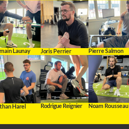
Pierre Salmon
main Launay
Joris Perrier
Rodrigue Reignier
Noam Rousseau
than Harel