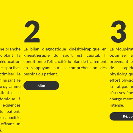
2
3
une branche
Le bilan diagnostique kinésithérapique en
La récupérat
ciblant la
kinésithérapie du sport est capital. Il
optimiser l
rééducation
conditionne l’efficacité du plan de traitement
prévenant le 
e sportive.
en s’appuyant sur la compréhension des
de rapide
ptimiser le
besoins du patient.
physiologiq
nimisant le
effort physi
Bilan
programme
la fatigue 
tient et se
réserves éne
atomique à
charge ment
s exigences
intense.
du patient.
Récup
es capacités
 offrant un
é.